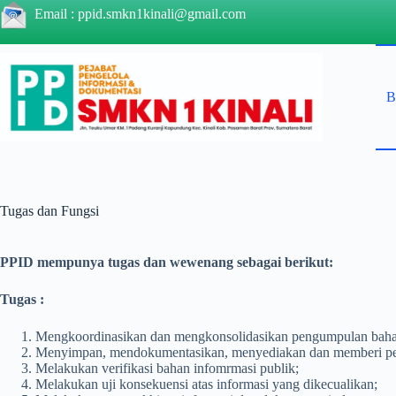
Skip
Email :
ppid.smkn1kinali@gmail.com
to
content
B
Tugas dan Fungsi
PPID mempunya tugas dan wewenang sebagai berikut:
Tugas :
Mengkoordinasikan dan mengkonsolidasikan pengumpulan bahan 
Menyimpan, mendokumentasikan, menyediakan dan memberi pel
Melakukan verifikasi bahan infomrmasi publik;
Melakukan uji konsekuensi atas informasi yang dikecualikan;