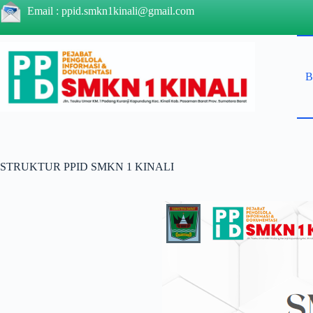
Skip
Email :
ppid.smkn1kinali@gmail.com
to
content
B
STRUKTUR PPID SMKN 1 KINALI