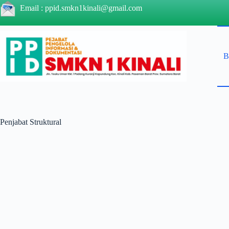
Skip
Email :
ppid.smkn1kinali@gmail.com
to
content
B
Penjabat Struktural